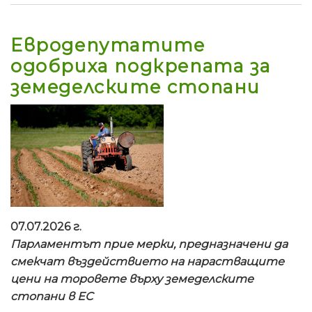
Евродепутатите
одобриха подкрепата за
земеделските стопани
07.07.2026 г.
Парламентът прие мерки, предназначени да
смекчат въздействието на нарастващите
цени на торовете върху земеделските
стопани в ЕС