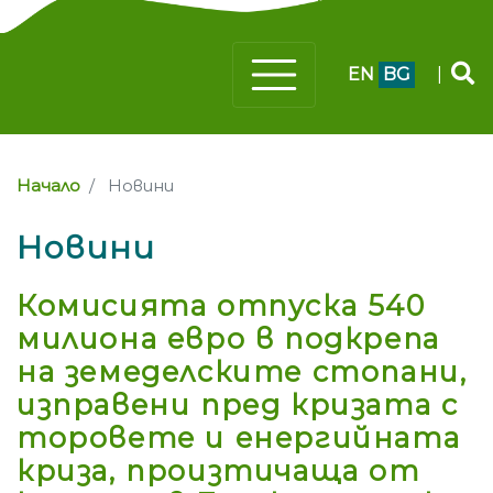
EN
BG
|
Начало
Новини
Новини
Комисията отпуска 540
милиона евро в подкрепа
на земеделските стопани,
изправени пред кризата с
торовете и енергийната
криза, произтичаща от