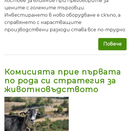
лостове за влияние при преговорите за
цените с големите търговци.
Инвестирането в ново оборудване е скъпо, а
справянето с нарастващите
производствени разходи става все по-трудно.
Повече
за 
Комисията прие първата
по рода си стратегия за
животновъдството