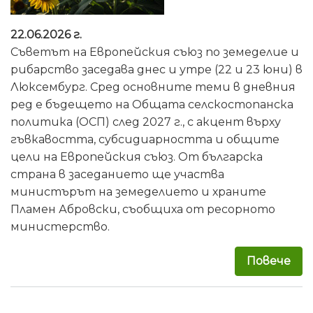
22.06.2026 г.
Съветът на Европейския съюз по земеделие и
рибарство заседава днес и утре (22 и 23 юни) в
Люксембург. Сред основните теми в дневния
ред е бъдещето на Общата селскостопанска
политика (ОСП) след 2027 г., с акцент върху
гъвкавостта, субсидиарността и общите
цели на Европейския съюз. От българска
страна в заседанието ще участва
министърът на земеделието и храните
Пламен Абровски, съобщиха от ресорното
министерство.
Повече
за 