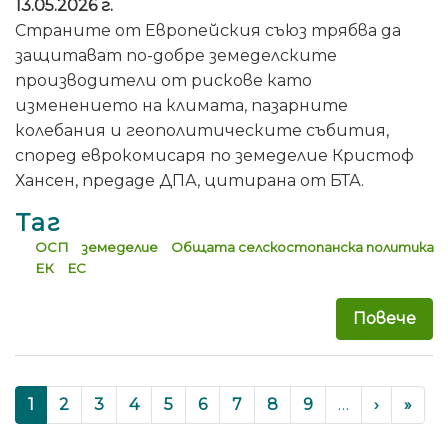
13.05.2026 г.
Страните от Европейския съюз трябва да
защитават по-добре земеделските
производители от рискове като
изменението на климата, пазарните
колебания и геополитическите събития,
според еврокомисаря по земеделие Кристоф
Хансен, предаде ДПА, цитирана от БТА.
Таг
ОСП
земеделие
Общата селскостопанска политика
ЕК
ЕС
Повече
за 
Pagination
››
Last 
Current
1
Page
2
Page
3
Page
4
Page
5
Page
6
Page
7
Page
8
Page
9
…
›
»
page