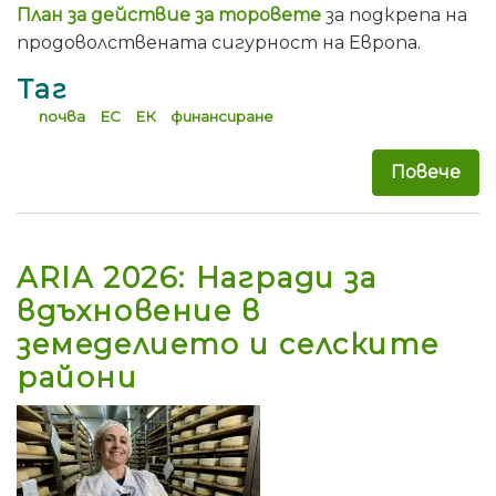
План за действие за торовете
за подкрепа на
продоволствената сигурност на Европа.
Таг
почва
ЕС
ЕК
финансиране
Повече
за 
ARIA 2026: Награди за
вдъхновение в
земеделието и селските
райони