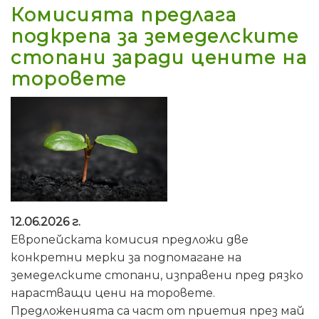
Комисията предлага
подкрепа за земеделските
стопани заради цените на
торовете
12.06.2026 г.
Европейската комисия предложи две
конкретни мерки за подпомагане на
земеделските стопани, изправени пред рязко
нарастващи цени на торовете.
Предложенията са част от приетия през май