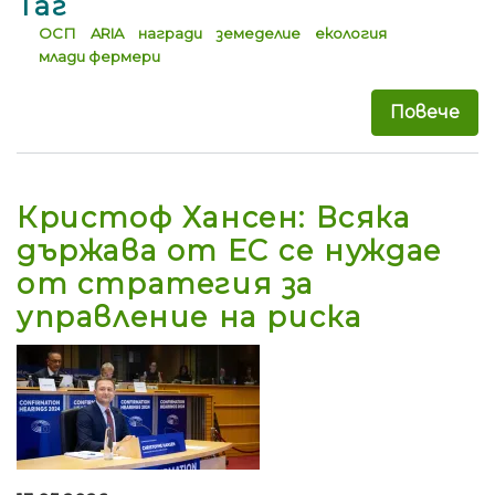
Таг
ОСП
ARIA
награди
земеделие
екология
млади фермери
Повече
за 
Кристоф Хансен: Всяка
държава от ЕС се нуждае
от стратегия за
управление на риска