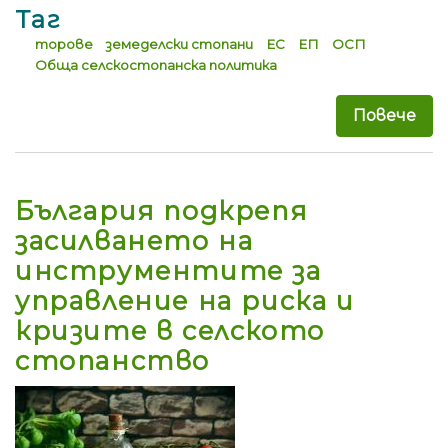
Таг
торове
земеделски стопани
ЕС
ЕП
ОСП
Обща селскостопанска политика
Повече
за 
България подкрепя
засилването на
инструментите за
управление на риска и
кризите в селското
стопанство