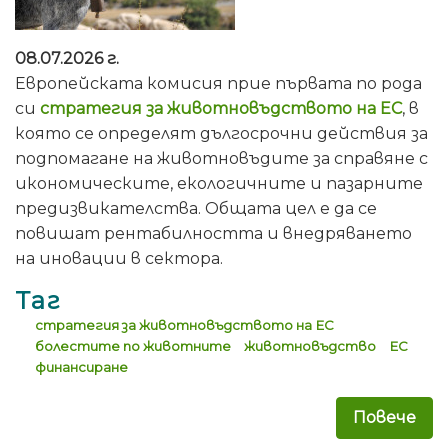
08.07.2026 г.
Европейската комисия прие първата по рода
си
стратегия за животновъдството на ЕС
, в
която се определят дългосрочни действия за
подпомагане на животновъдите за справяне с
икономическите, екологичните и пазарните
предизвикателства. Общата цел е да се
повишат рентабилността и внедряването
на иновации в сектора.
Таг
стратегия за животновъдството на ЕС
болестите по животните
животновъдство
ЕС
финансиране
Повече
за 