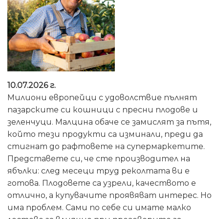
10.07.2026 г.
Милиони европейци с удоволствие пълнят
пазарските си кошници с пресни плодове и
зеленчуци. Малцина обаче се замислят за пътя,
който тези продукти са изминали, преди да
стигнат до рафтовете на супермаркетите.
Представете си, че сте производител на
ябълки: след месеци труд реколтата ви е
готова. Плодовете са узрели, качеството е
отлично, а купувачите проявяват интерес. Но
има проблем. Сами по себе си имате малко