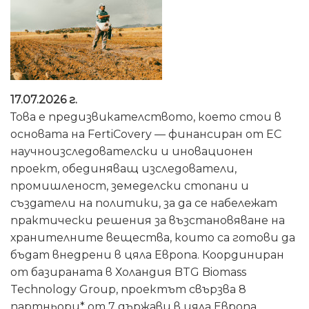
17.07.2026 г.
Това е предизвикателството, което стои в
основата на FertiCovery — финансиран от ЕС
научноизследователски и иновационен
проект, обединяващ изследователи,
промишленост, земеделски стопани и
създатели на политики, за да се набележат
практически решения за възстановяване на
хранителните вещества, които са готови да
бъдат внедрени в цяла Европа. Координиран
от базираната в Холандия BTG Biomass
Technology Group, проектът свързва 8
партньори* от 7 държави в цяла Европа,