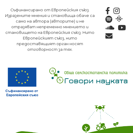
Премини
Съфинансирано от Европейския съюз.
към
Изразените мнения и становища обаче са
основното
само на автора (авторите) и не
съдържание
отразяват непременно мнението и
становището на Европейския съюз. Нито
Европейският съюз, нито
предоставящият орган носят
отговорност за тях.