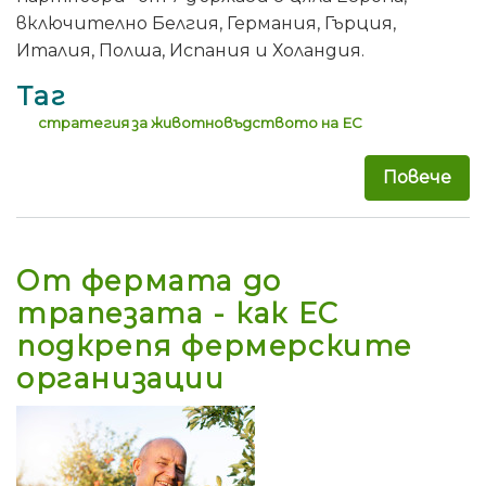
включително Белгия, Германия, Гърция,
Италия, Полша, Испания и Холандия.
Таг
стратегия за животновъдството на ЕС
Повече
за 
От фермата до
трапезата - как ЕС
подкрепя фермерските
организации