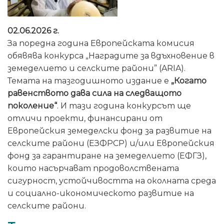
02.06.2026 г.
За поредна година Европейската комисия
обявява конкурса „Наградите за вдъхновение в
земеделието и селските райони” (ARIA).
Темата на тазгодишното издание е
„Когато
равенството дава сила на следващото
поколение“
. И тази година конкурсът ще
отличи проекти, финансирани от
Европейския земеделски фонд за развитие на
селските райони (ЕЗФРСР) и/или Европейския
фонд за гарантиране на земеделието (ЕФГЗ),
които насърчават продоволствената
сигурност, устойчивостта на околната среда
и социално-икономическото развитие на
селските райони.