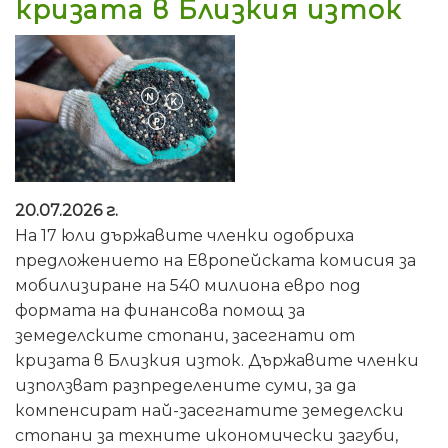
кризата в Близкия изток
20.07.2026 г.
На 17 юли държавите членки одобриха
предложението на Европейската комисия за
мобилизиране на 540 милиона евро под
формата на финансова помощ за
земеделските стопани, засегнати от
кризата в Близкия изток. Държавите членки
използват разпределените суми, за да
компенсират най-засегнатите земеделски
стопани за техните икономически загуби,