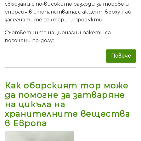
свързани с по-високите разходи за торове и
енергия в стопанствата, с акцент върху най-
засегнатите сектори и продукти.
Съответните национални пакети са
посочени по-долу:
Повече
за 
Как оборският тор може
да помогне за затваряне
на цикъла на
хранителните вещества
в Европа