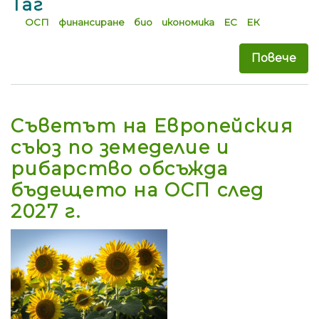
Таг
ОСП
финансиране
био
икономика
ЕС
ЕК
Повече
за 
Съветът на Европейския
съюз по земеделие и
рибарство обсъжда
бъдещето на ОСП след
2027 г.