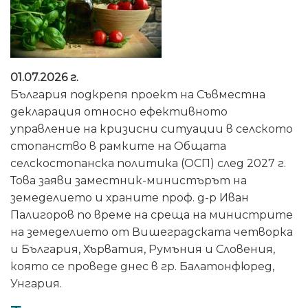
01.07.2026 г.
България подкрепя проект на Съвместна
декларация относно ефективното
управление на кризисни ситуации в селското
стопанство в рамките на Общата
селскостопанска политика (ОСП) след 2027 г.
Това заяви заместник-министърът на
земеделието и храните проф. д-р Иван
Палигоров по време на среща на министрите
на земеделието от Вишеградската четворка
и България, Хърватия, Румъния и Словения,
която се проведе днес в гр. Балатонфюред,
Унгария.