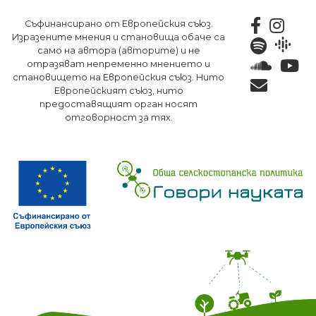
Премини
Съфинансирано от Европейския съюз.
към
Изразените мнения и становища обаче са
основното
само на автора (авторите) и не
съдържание
отразяват непременно мнението и
становището на Европейския съюз. Нито
Европейският съюз, нито
предоставящият орган носят
отговорност за тях.