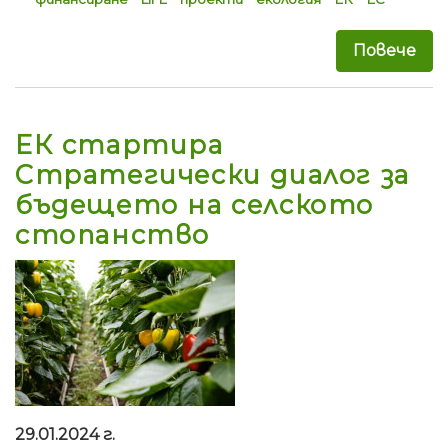
Повече
за 
ЕК стартира
Стратегически диалог за
бъдещето на селското
стопанство
29.01.2024 г.