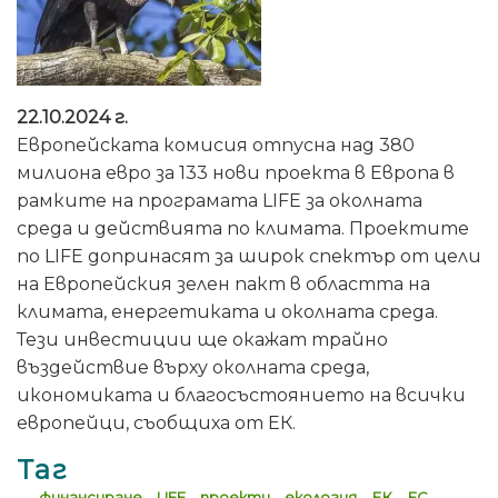
22.10.2024 г.
Европейската комисия отпусна над 380
милиона евро за 133 нови проекта в Европа в
рамките на програмата LIFE за околната
среда и действията по климата. Проектите
по LIFE допринасят за широк спектър от цели
на Европейския зелен пакт в областта на
климата, енергетиката и околната среда.
Тези инвестиции ще окажат трайно
въздействие върху околната среда,
икономиката и благосъстоянието на всички
европейци, съобщиха от ЕК.
Таг
финансиране
LIFE
проекти
екология
ЕК
ЕС