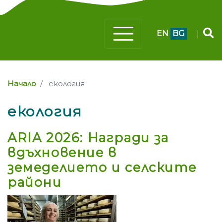
EN
BG
|
Начало
екология
екология
ARIA 2026: Награди за
вдъхновение в
земеделието и селските
райони