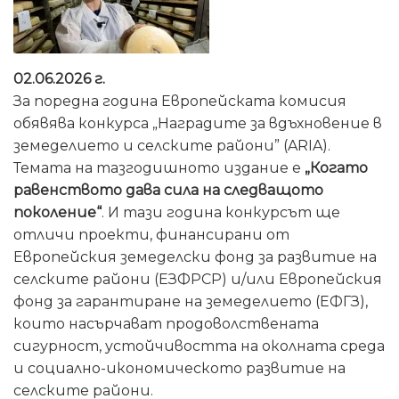
02.06.2026 г.
За поредна година Европейската комисия
обявява конкурса „Наградите за вдъхновение в
земеделието и селските райони” (ARIA).
Темата на тазгодишното издание е
„Когато
равенството дава сила на следващото
поколение“
. И тази година конкурсът ще
отличи проекти, финансирани от
Европейския земеделски фонд за развитие на
селските райони (ЕЗФРСР) и/или Европейския
фонд за гарантиране на земеделието (ЕФГЗ),
които насърчават продоволствената
сигурност, устойчивостта на околната среда
и социално-икономическото развитие на
селските райони.