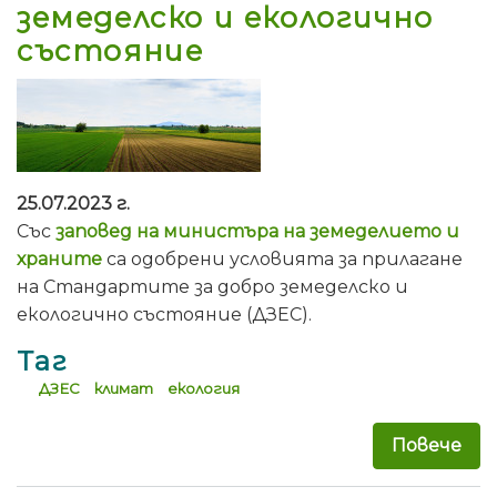
земеделско и екологично
състояние
25.07.2023 г.
Със
заповед на министъра на земеделието и
храните
са одобрени условията за прилагане
на Стандартите за добро земеделско и
екологично състояние (ДЗЕС).
Таг
ДЗЕС
климат
екология
Повече
за 