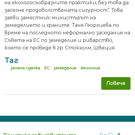
на екологосъобразните практики, без това да
засегне продоволствената сигурност“. Това
заяви заместник-министърът на
земеделието и храните Таня Георгиева по
време на последното неформално заседание на
Съвета на ЕС по земеделие и рибарство,
което се проведе в гр. Стокхолм, Швеция.
Таг
зелена сделка
ЕС
земеделие
екология
Повече
за 