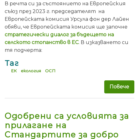
В речта си за състоянието на Европейския
съюз през 2023 г. председателят на
Европейската комисия Урсула фон дер Лайен
обяви, че Европейската комисия ще започне
стратегически диалог за бъдещето на
селското стопанство в ЕС
. В изказването си
тя подчерта:
Таг
ЕК
екология
ОСП
Повече
за 
Одобрени са условията за
прилагане на
Стандартите за добро