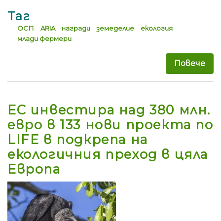
Таг
ОСП
ARIA
награди
земеделие
екология
млади фермери
Повече
за 
ЕС инвестира над 380 млн.
евро в 133 нови проекта по
LIFE в подкрепа на
екологичния преход в цяла
Европа